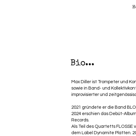
H
Bio...
Max Diller ist Trompeter und Ko
sowie in Band- und Kollektivkon
improvisierter und zeitgenössis
2021 gründete er die Band BLOS
2024 erschien das Debüt-Albu
Records.
Als Teil des Quartetts FLOSSE 
dem Label Dynamite Platten.
2