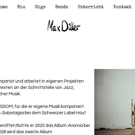
ome
Bio
Gigs
Bands
Unterricht
Kontakt
mponist und arbeitet in eigenen Projekten
texten an der Schnittstelle von Jazz,
cher Musik.
SOM, für die er eigene Musik komponiert.
m
Solastalgia
bei dem Schweizer Label Hout
veröffentlichte er 2023 das Album
Anomia
bei
026 wird das zweite Album